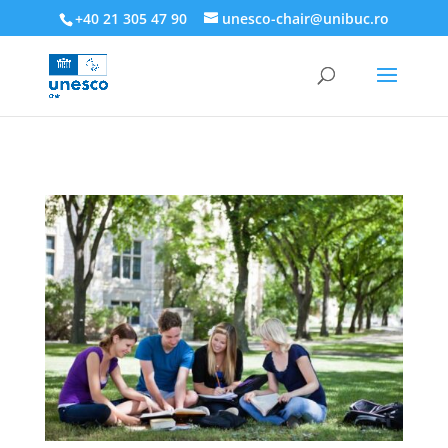
218945019564526
+40 21 305 47 90
unesco-chair@unibuc.ro