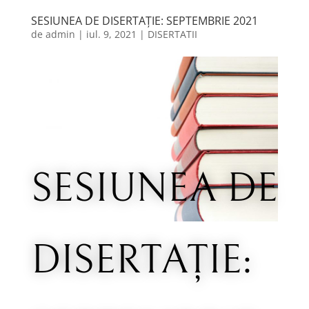
SESIUNEA DE DISERTAŢIE: SEPTEMBRIE 2021
de
admin
|
iul. 9, 2021
|
DISERTATII
SESIUNEA DE
DISERTAŢIE: