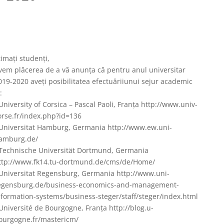
timaţi studenţi,
vem plăcerea de a vă anunţa că pentru anul universitar
019-2020 aveţi posibilitatea efectuăriiunui sejur academic
:
 University of Corsica – Pascal Paoli, Franța http://www.univ-
orse.fr/index.php?id=136
 Universitat Hamburg, Germania http://www.ew.uni-
amburg.de/
 Technische Universität Dortmund, Germania
ttp://www.fk14.tu-dortmund.de/cms/de/Home/
 Universitat Regensburg, Germania http://www.uni-
egensburg.de/business-economics-and-management-
nformation-systems/business-steger/staff/steger/index.html
 Université de Bourgogne, Franța http://blog.u-
ourgogne.fr/mastericm/