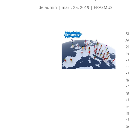
de
admin
|
mart. 25, 2019
|
ERASMUS
S
A
2
la
•
c
•
h
•
h
•
r
i
•
b