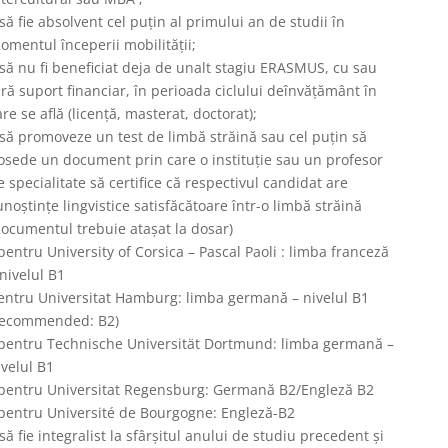
 să fie absolvent cel puțin al primului an de studii în
omentul începerii mobilității;
 să nu fi beneficiat deja de unalt stagiu ERASMUS, cu sau
ără suport financiar, în perioada ciclului deînvățământ în
are se află (licență, masterat, doctorat);
 să promoveze un test de limbă străină sau cel puțin să
osede un document prin care o instituție sau un profesor
e specialitate să certifice că respectivul candidat are
unoștințe lingvistice satisfăcătoare într-o limbă străină
documentul trebuie atașat la dosar)
 pentru University of Corsica – Pascal Paoli : limba franceză
 nivelul B1
entru Universitat Hamburg: limba germană – nivelul B1
recommended: B2)
 pentru Technische Universität Dortmund: limba germană –
ivelul B1
 pentru Universitat Regensburg: Germană B2/Engleză B2
 pentru Université de Bourgogne: Engleză-B2
 să fie integralist la sfârșitul anului de studiu precedent și