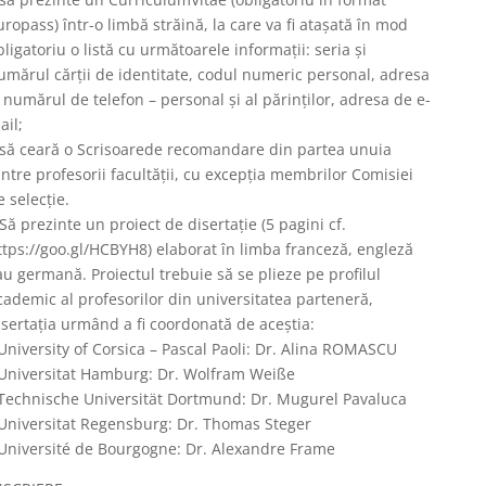
uropass) într-o limbă străină, la care va fi atașată în mod
bligatoriu o listă cu următoarele informații: seria și
umărul cărții de identitate, codul numeric personal, adresa
i numărul de telefon – personal și al părinților, adresa de e-
ail;
 să ceară o Scrisoarede recomandare din partea unuia
intre profesorii facultății, cu excepția membrilor Comisiei
e selecție.
 Să prezinte un proiect de disertație (5 pagini cf.
ttps://goo.gl/HCBYH8) elaborat în limba franceză, engleză
au germană. Proiectul trebuie să se plieze pe profilul
cademic al profesorilor din universitatea parteneră,
isertația urmând a fi coordonată de aceștia:
 University of Corsica – Pascal Paoli: Dr. Alina ROMASCU
 Universitat Hamburg: Dr. Wolfram Weiße
 Technische Universität Dortmund: Dr. Mugurel Pavaluca
 Universitat Regensburg: Dr. Thomas Steger
 Université de Bourgogne: Dr. Alexandre Frame