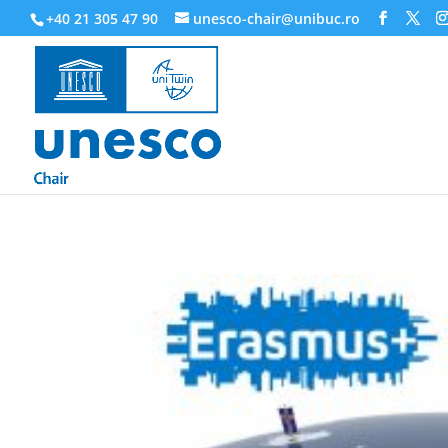
218945019564526
+40 21 305 47 90
unesco-chair@unibuc.ro