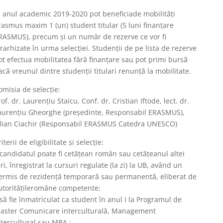
n anul academic 2019-2020 pot beneficiade mobilităţi
rasmus maxim 1 (un) student titular (5 luni finanțare
RASMUS), precum și un număr de rezerve ce vor fi
erarhizate în urma selecţiei. Studenţii de pe lista de rezerve
ot efectua mobilitatea fără finanțare sau pot primi bursă
acă vreunul dintre studenţii titulari renunţă la mobilitate.
omisia de selecție:
rof. dr. Laurențiu Staicu, Conf. dr. Cristian Iftode, lect. dr.
aurențiu Gheorghe (președinte, Responsabil ERASMUS),
ilian Ciachir (Responsabil ERASMUS Catedra UNESCO)
iterii de eligibilitate și selecție:
 candidatul poate fi cetățean român sau cetățeanul altei
ări, înregistrat la cursuri regulate (la zi) la UB, având un
ermis de rezidență temporară sau permanentă, eliberat de
utoritățileromâne competente;
 să fie înmatriculat ca student în anul I la Programul de
aster Comunicare interculturală, Management
ntercultural sau MBA ;