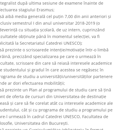
ntegralist după ultima sesiune de examene înainte de
fectuarea stagiului Erasmus;
 să aibă media generală cel puțin 7,00 din anii anteriori și
nclusiv semestrul I din anul universitar 2018-2019 (o
deverință cu situația școlară, de uz intern, cuprinzând
ezultatele obținute până în momentul selecției, va fi
olicitată la Secretariatul Catedrei UNESCO);
 să prezinte o scrisoarede intenție/motivație într-o limbă
trăină, precizând specializarea pe care o urmează în
acultate, scrisoare din care să reiasă interesele academice
le studentului și gradul în care acestea se regăsesc în
rograma de studiu a universității/universităților partenere
nde ar dori efectuarea mobilității;
 să prezinte un Plan al programului de studiu care să țină
ont de oferta de cursuri din Universitatea de destinație
leasă și care să fie corelat atât cu interesele academice ale
tudentului, cât și cu programa de studiu a programului pe
are-l urmează în cadrul Catedrei UNESCO, Facultatea de
ilosofie, Universitatea din București.
 să prezinte un CurriculumVitae (obligatoriu în format