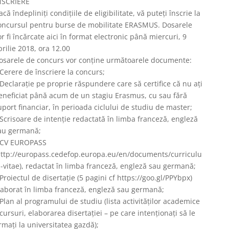
NSCRIERE
acă îndepliniţi condiţiile de eligibilitate, vă puteţi înscrie la
oncursul pentru burse de mobilitate ERASMUS. Dosarele
or fi încărcate aici în format electronic până miercuri, 9
prilie 2018, ora 12.00
osarele de concurs vor conține următoarele documente:
 Cerere de înscriere la concurs;
 Declarație pe proprie răspundere care să certifice că nu ați
eneficiat până acum de un stagiu Erasmus, cu sau fără
uport financiar, în perioada ciclului de studiu de master;
 Scrisoare de intenţie redactată în limba franceză, engleză
au germană;
 CV EUROPASS
http://europass.cedefop.europa.eu/en/documents/curriculu
-vitae), redactat în limba franceză, engleză sau germană;
 Proiectul de disertație (5 pagini cf https://goo.gl/PPYbpx)
laborat în limba franceză, engleză sau germană;
 Plan al programului de studiu (lista activităților academice
 cursuri, elaborarea disertației – pe care intenționați să le
rmați la universitatea gazdă);