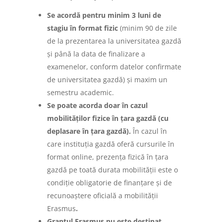
Se acordă pentru minim 3 luni de
stagiu în format fizic
(minim 90 de zile
de la prezentarea la universitatea gazdă
și până la data de finalizare a
examenelor, conform datelor confirmate
de universitatea gazdă) și maxim un
semestru academic.
Se poate acorda doar în cazul
mobilităților fizice în țara gazdă (cu
deplasare în țara gazdă).
În cazul în
care instituția gazdă oferă cursurile în
format online, prezența fizică în țara
gazdă pe toată durata mobilității este o
condiție obligatorie de finanțare și de
recunoaștere oficială a mobilității
Erasmus
.
Grantul Erasmus nu este destinat