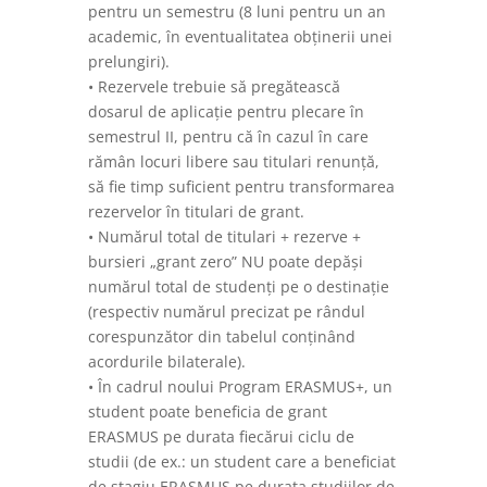
pentru un semestru (8 luni pentru un an
academic, în eventualitatea obținerii unei
prelungiri).
• Rezervele trebuie să pregătească
dosarul de aplicație pentru plecare în
semestrul II, pentru că în cazul în care
rămân locuri libere sau titulari renunță,
să fie timp suficient pentru transformarea
rezervelor în titulari de grant.
• Numărul total de titulari + rezerve +
bursieri „grant zero” NU poate depăși
numărul total de studenți pe o destinație
(respectiv numărul precizat pe rândul
corespunzător din tabelul conținând
acordurile bilaterale).
• În cadrul noului Program ERASMUS+, un
student poate beneficia de grant
ERASMUS pe durata fiecărui ciclu de
studii (de ex.: un student care a beneficiat
de stagiu ERASMUS pe durata studiilor de