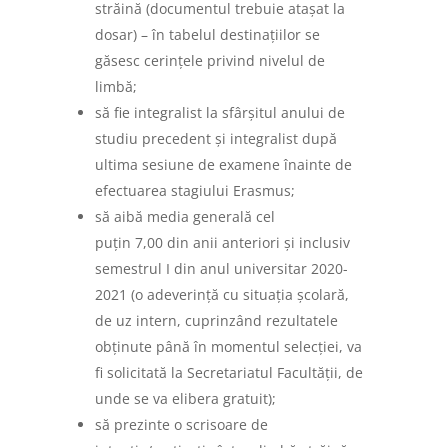
străină (documentul trebuie atașat la
dosar) – în tabelul destinațiilor se
găsesc cerințele privind nivelul de
limbă;
să fie integralist la sfârșitul anului de
studiu precedent și integralist după
ultima sesiune de examene înainte de
efectuarea stagiului Erasmus;
să aibă media generală cel
puțin 7,00 din anii anteriori și inclusiv
semestrul I din anul universitar 2020-
2021 (o adeverință cu situația școlară,
de uz intern, cuprinzând rezultatele
obținute până în momentul selecției, va
fi solicitată la Secretariatul Facultății, de
unde se va elibera gratuit);
să prezinte o scrisoare de