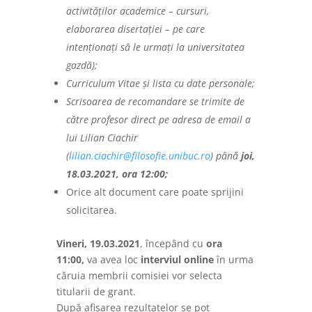
activităților academice – cursuri,
elaborarea disertației – pe care
intenționați să le urmați la universitatea
gazdă);
Curriculum Vitae și lista cu date personale;
Scrisoarea de recomandare se trimite de
către profesor direct pe adresa de email a
lui Lilian Ciachir
(
lilian.ciachir@filosofie.unibuc.ro
) până
joi,
18.03.2021, ora 12:00;
Orice alt document care poate sprijini
solicitarea.
Vineri, 19.03.2021
, începând cu
ora
11:00
,
va avea loc
interviul online
în urma
căruia membrii comisiei vor selecta
titularii de grant.
După afișarea rezultatelor se pot