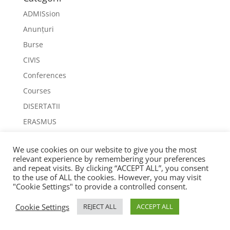
ADMISsion
Anunțuri
Burse
CIVIS
Conferences
Courses
DISERTATII
ERASMUS
Fără categorie
We use cookies on our website to give you the most
SEMP
relevant experience by remembering your preferences
and repeat visits. By clicking “ACCEPT ALL”, you consent
to the use of ALL the cookies. However, you may visit
Meta
"Cookie Settings" to provide a controlled consent.
Autentificare
Cookie Settings
REJECT ALL
ACCEPT ALL
Flux intrări
Flux comentarii