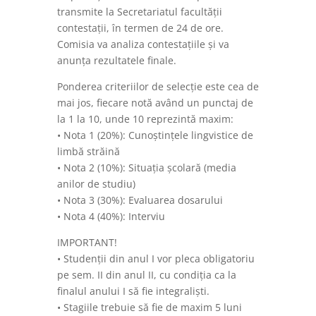
transmite la Secretariatul facultății
contestații, în termen de 24 de ore.
Comisia va analiza contestațiile și va
anunța rezultatele finale.
Ponderea criteriilor de selecție este cea de
mai jos, fiecare notă având un punctaj de
la 1 la 10, unde 10 reprezintă maxim:
• Nota 1 (20%): Cunoștințele lingvistice de
limbă străină
• Nota 2 (10%): Situația școlară (media
anilor de studiu)
• Nota 3 (30%): Evaluarea dosarului
• Nota 4 (40%): Interviu
IMPORTANT!
• Studenții din anul I vor pleca obligatoriu
pe sem. II din anul II, cu condiția ca la
finalul anului I să fie integraliști.
• Stagiile trebuie să fie de maxim 5 luni