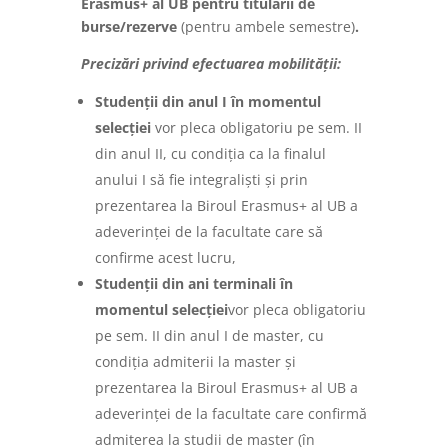
Erasmus+ al UB pentru titularii de
burse/rezerve
(pentru ambele semestre)
.
Precizări privind efectuarea mobilității:
Studenții din anul I în momentul
selecției
vor pleca obligatoriu pe sem. II
din anul II, cu condiția ca la finalul
anului I să fie integraliști și prin
prezentarea la Biroul Erasmus+ al UB a
adeverinței de la facultate care să
confirme acest lucru,
Studenții din ani terminali în
momentul selecției
vor pleca obligatoriu
pe sem. II din anul I de master, cu
condiția admiterii la master și
prezentarea la Biroul Erasmus+ al UB a
adeverinței de la facultate care confirmă
admiterea la studii de master (în