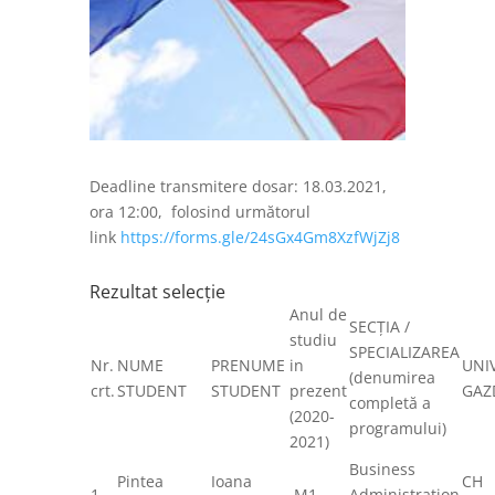
Deadline transmitere dosar: 18.03.2021,
ora 12:00, folosind următorul
link
https://forms.gle/24sGx4Gm8XzfWjZj8
Rezultat selecție
Anul de
SECȚIA /
studiu
SPECIALIZAREA
Nr.
NUME
PRENUME
in
UNIV
(denumirea
crt.
STUDENT
STUDENT
prezent
GAZ
completă a
(2020-
programului)
2021)
Business
Pintea
Ioana
CH
1
M1
Administration