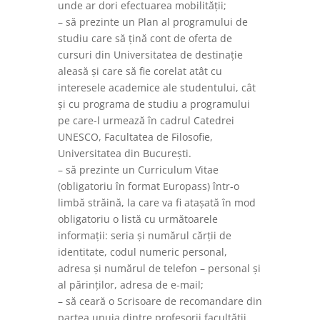
unde ar dori efectuarea mobilității;
– să prezinte un Plan al programului de
studiu care să țină cont de oferta de
cursuri din Universitatea de destinație
aleasă și care să fie corelat atât cu
interesele academice ale studentului, cât
și cu programa de studiu a programului
pe care-l urmează în cadrul Catedrei
UNESCO, Facultatea de Filosofie,
Universitatea din București.
– să prezinte un Curriculum Vitae
(obligatoriu în format Europass) într-o
limbă străină, la care va fi atașată în mod
obligatoriu o listă cu următoarele
informații: seria și numărul cărții de
identitate, codul numeric personal,
adresa și numărul de telefon – personal și
al părinților, adresa de e-mail;
– să ceară o Scrisoare de recomandare din
partea unuia dintre profesorii facultății,