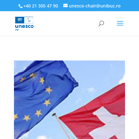
218945019564526
+40 21 305 47 90
unesco-chair@unibuc.ro