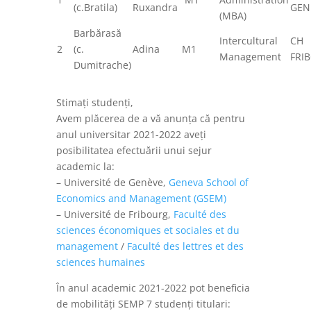
(c.Bratila)
Ruxandra
GEN
(MBA)
Barbărasă
Intercultural
CH
2
(c.
Adina
M1
Management
FRI
Dumitrache)
Stimaţi studenţi,
Avem plăcerea de a vă anunța că pentru
anul universitar 2021-2022 aveţi
posibilitatea efectuării unui sejur
academic la:
– Université de Genève,
Geneva School of
Economics and Management (GSEM)
– Université de Fribourg,
Faculté des
sciences économiques et sociales et du
management
/
Faculté des lettres et des
sciences humaines
În anul academic 2021-2022 pot beneficia
de mobilități SEMP 7 studenți titulari: