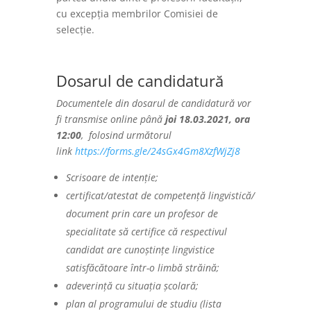
cu excepția membrilor Comisiei de
selecție.
Dosarul de candidatură
Documentele din dosarul de candidatură vor
fi transmise online până
joi 18.03.2021, ora
12:00
, folosind următorul
link
https://forms.gle/24sGx4Gm8XzfWjZj8
Scrisoare de intenție;
certificat/atestat de competență lingvistică/
document prin care un profesor de
specialitate să certifice că respectivul
candidat are cunoștințe lingvistice
satisfăcătoare într-o limbă străină;
adeverință cu situația școlară;
plan al programului de studiu (lista