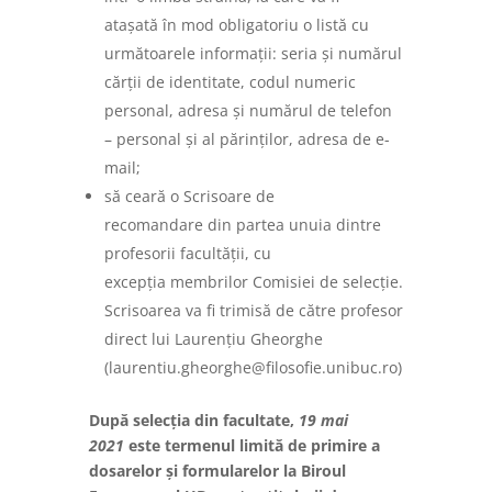
atașată în mod obligatoriu o listă cu
următoarele informații: seria și numărul
cărții de identitate, codul numeric
personal, adresa și numărul de telefon
– personal și al părinților, adresa de e-
mail;
să ceară o Scrisoare de
recomandare din partea unuia dintre
profesorii facultății, cu
excepția membrilor Comisiei de selecție.
Scrisoarea va fi trimisă de către profesor
direct lui Laurențiu Gheorghe
(laurentiu.gheorghe@filosofie.unibuc.ro)
După selecția din facultate,
19 mai
2021
este termenul limită de primire a
dosarelor și formularelor la Biroul