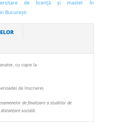
iversitare de licență și master în
in București
telor
onator, cu copie la
perioadei de înscriere)
xamenelor de finalizare a studiilor de
 distanțare socială.