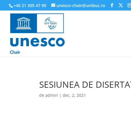
218945019564526
+40 21 305 47 90
unesco-chair@unibuc.ro
SESIUNEA DE DISERTA
de
admin
|
dec. 2, 2021