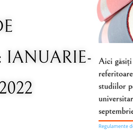
DE
: IANUARIE-
Aici găsiți
referitoar
2022
studiilor 
universita
septembri
Regulamente de