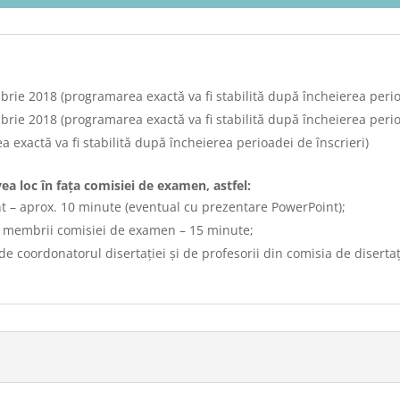
brie 2018 (programarea exactă va fi stabilită după încheierea perio
rie 2018 (programarea exactă va fi stabilită după încheierea perioa
 exactă va fi stabilită după încheierea perioadei de înscrieri)
vea loc în fața comisiei de examen, astfel:
nt – aprox. 10 minute (eventual cu prezentare PowerPoint);
re membrii comisiei de examen – 15 minute;
de coordonatorul disertației și de profesorii din comisia de diserta