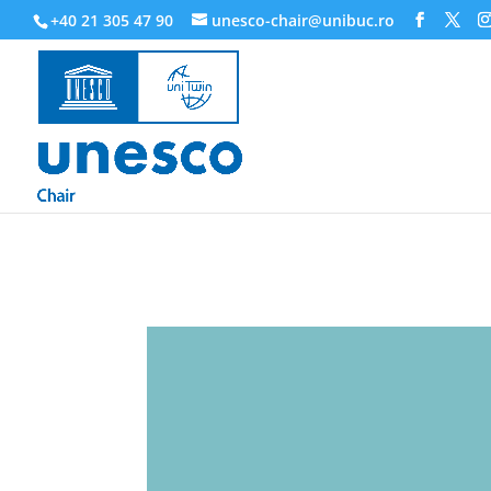
218945019564526
+40 21 305 47 90
unesco-chair@unibuc.ro