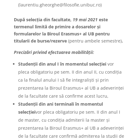
(laurentiu.gheorghe@filosofie.unibuc.ro)
După selecția din facultate,
19 mai 2021
este
termenul limită de primire a dosarelor și
formularelor la Biroul Erasmus+ al UB pentru
titularii de burse/rezerve
(pentru ambele semestre)
.
Precizări privind efectuarea mobilității:
Studenții din anul I în momentul selecției
vor
pleca obligatoriu pe sem. II din anul II, cu condiția
ca la finalul anului I să fie integraliști și prin
prezentarea la Biroul Erasmus+ al UB a adeverinței
de la facultate care să confirme acest lucru,
Studenții din ani terminali în momentul
selecției
vor pleca obligatoriu pe sem. II din anul I
de master, cu condiția admiterii la master și
prezentarea la Biroul Erasmus+ al UB a adeverinței
de la facultate care confirmă admiterea la studii de