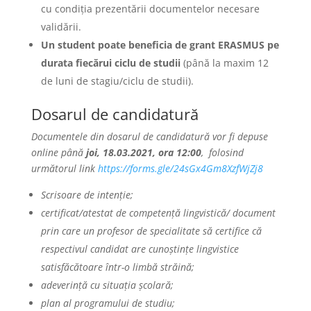
cu condiția prezentării documentelor necesare
validării.
Un student poate beneficia de grant ERASMUS pe
durata fiecărui ciclu de studii
(până la maxim 12
de luni de stagiu/ciclu de studii).
Dosarul de candidatură
Documentele din dosarul de candidatură vor fi depuse
online până
joi, 18.03.2021, ora 12:00
, folosind
următorul link
https://forms.gle/24sGx4Gm8XzfWjZj8
Scrisoare de intenție;
certificat/atestat de competență lingvistică/ document
prin care un profesor de specialitate să certifice că
respectivul candidat are cunoștințe lingvistice
satisfăcătoare într-o limbă străină;
adeverință cu situația școlară;
plan al programului de studiu;