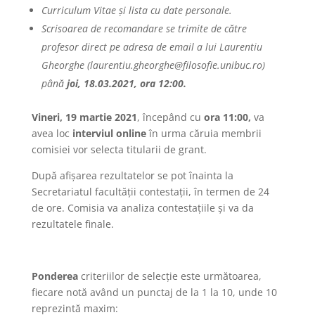
Curriculum Vitae și lista cu date personale.
Scrisoarea de recomandare se trimite de către
profesor direct pe adresa de email a lui Laurentiu
Gheorghe (laurentiu.gheorghe@filosofie.unibuc.ro)
până
joi, 18.03.2021, ora 12:00
.
Vineri, 19 martie 2021
, începând cu
ora 11:00
,
va
avea loc
interviul online
în urma căruia membrii
comisiei vor selecta titularii de grant.
După afișarea rezultatelor se pot înainta la
Secretariatul facultății contestații, în termen de 24
de ore. Comisia va analiza contestațiile și va da
rezultatele finale.
Ponderea
criteriilor de selecție este următoarea,
fiecare notă având un punctaj de la 1 la 10, unde 10
reprezintă maxim: