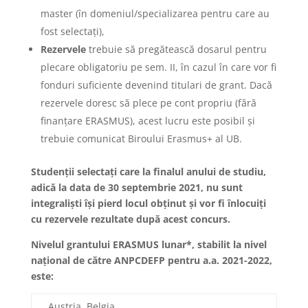
master (în domeniul/specializarea pentru care au
fost selectați),
Rezervele
trebuie să pregătească dosarul pentru
plecare obligatoriu pe sem. II, în cazul în care vor fi
fonduri suficiente devenind titulari de grant. Dacă
rezervele doresc să plece pe cont propriu (fără
finanțare ERASMUS), acest lucru este posibil și
trebuie comunicat Biroului Erasmus+ al UB.
Studenții selectați care la finalul anului de studiu,
adică la data de 30 septembrie 2021, nu sunt
integraliști își pierd locul obținut și vor fi înlocuiți
cu rezervele rezultate după acest concurs.
Nivelul grantului ERASMUS lunar*, stabilit la nivel
național de către ANPCDEFP pentru a.a. 2021-2022,
este:
Austria, Belgia,