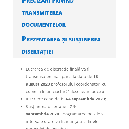
transmiterea
documentelor
Prezentarea și susținerea
disertației
Lucrarea de disertație finală va fi
transmisă pe mail până la data de
15
august 2020
profesorului coordonator, cu
copie la lilian.ciachir@filosofie.unibuc.ro
Înscriere candidați:
3-4 septembrie 2020;
Susținerea disertației:
7-9
septembrie 2020.
Programarea pe zile și
intervale orare va fi anunțată la finele
perioadei de înscriere;