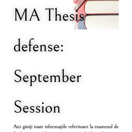
MA Thesis
defense:
September
Session
Aici găsiți toate informațiile referitoare la examenul de