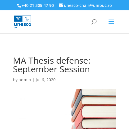
218945019564526
+40 21 305 47 90
unesco-chair@unibuc.ro
MA Thesis defense:
September Session
by
admin
|
Jul 6, 2020