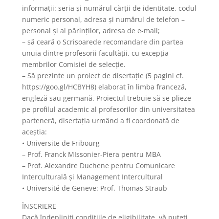
informații: seria și numărul cărții de identitate, codul
numeric personal, adresa și numărul de telefon –
personal și al părinților, adresa de e-mail;
– să ceară o Scrisoarede recomandare din partea
unuia dintre profesorii facultății, cu excepția
membrilor Comisiei de selecție.
– Să prezinte un proiect de disertație (5 pagini cf.
https://goo.gl/HCBYH8) elaborat în limba franceză,
engleză sau germană. Proiectul trebuie să se plieze
pe profilul academic al profesorilor din universitatea
parteneră, disertația urmând a fi coordonată de
aceștia:
• Universite de Fribourg
– Prof. Franck MIssonier-Piera pentru MBA
– Prof. Alexandre Duchene pentru Comunicare
Interculturală și Management Intercultural
• Université de Geneve: Prof. Thomas Straub
ÎNSCRIERE
Dacă îndepliniţi condiţiile de eligibilitate, vă puteţi