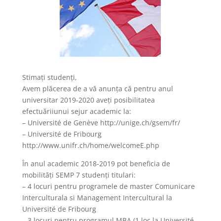
Stimaţi studenţi,
Avem plăcerea de a vă anunţa că pentru anul
universitar 2019-2020 aveţi posibilitatea
efectuăriiunui sejur academic la:
– Université de Genève http://unige.ch/gsem/fr/
– Université de Fribourg
http://www.unifr.ch/home/welcomeE.php
În anul academic 2018-2019 pot beneficia de
mobilităţi SEMP 7 studenţi titulari:
– 4 locuri pentru programele de master Comunicare
Interculturala si Management Intercultural la
Université de Fribourg
– 3 locuri pentru programul MBA (1 loc la Université