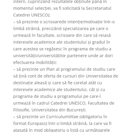
intern, cuprinzând rezultatele obținute până în
momentul selecției, va fi solicitată la Secretariatul
Catedrei UNESCO);
– să prezinte o scrisoarede intenție/motivație într-o
limbă străină, precizând specializarea pe care o
urmează în facultate, scrisoare din care să reiasă
interesele academice ale studentului și gradul în
care acestea se regăsesc în programa de studiu a
universității/universităților partenere unde ar dori
efectuarea mobilității;
– să prezinte un Plan al programului de studiu care
să țină cont de oferta de cursuri din Universitatea de
destinație aleasă și care să fie corelat atât cu
interesele academice ale studentului, cât și cu
programa de studiu a programului pe care-l
urmează în cadrul Catedrei UNESCO, Facultatea de
Filosofie, Universitatea din București.
– să prezinte un CurriculumVitae (obligatoriu în
format Europass) într-o limbă străină, la care va fi
atașată în mod obligatoriu o listă cu următoarele