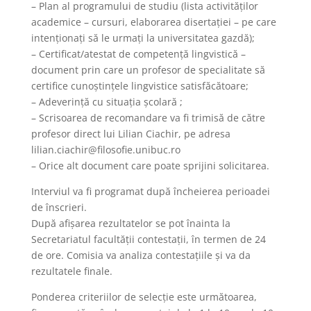
– Plan al programului de studiu (lista activităților
academice – cursuri, elaborarea disertației – pe care
intenționați să le urmați la universitatea gazdă);
– Certificat/atestat de competenţă lingvistică –
document prin care un profesor de specialitate să
certifice cunoştinţele lingvistice satisfăcătoare;
– Adeverinţă cu situaţia şcolară ;
– Scrisoarea de recomandare va fi trimisă de către
profesor direct lui Lilian Ciachir, pe adresa
lilian.ciachir@filosofie.unibuc.ro
– Orice alt document care poate sprijini solicitarea.
Interviul va fi programat după încheierea perioadei
de înscrieri.
După afișarea rezultatelor se pot înainta la
Secretariatul facultății contestații, în termen de 24
de ore. Comisia va analiza contestațiile și va da
rezultatele finale.
Ponderea criteriilor de selecție este următoarea,