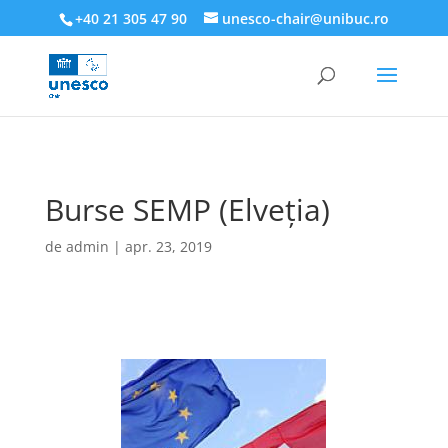
218945019564526
+40 21 305 47 90
unesco-chair@unibuc.ro
Burse SEMP (Elveția)
de
admin
|
apr. 23, 2019