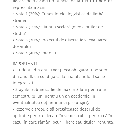
fiecare notă având un punctaj de la 1 la 10, unde 10
reprezintă maxim:
• Nota 1 (20%): Cunoștințele lingvistice de limbă
străină
• Nota 2 (10%): Situația școlară (media anilor de
studiu)
• Nota 3 (30%): Proiectul de disertație și evaluarea
dosarului
• Nota 4 (40%): Interviu
IMPORTANT!
• Studenții din anul I vor pleca obligatoriu pe sem. II
din anul II, cu condiția ca la finalul anului I să fie
integraliști.
• Stagiile trebuie să fie de maxim 5 luni pentru un
semestru (8 luni pentru un an academic, în
eventualitatea obținerii unei prelungiri).
• Rezervele trebuie să pregătească dosarul de
aplicație pentru plecare în semestrul II, pentru că în
cazul în care rămân locuri libere sau titulari renunță,