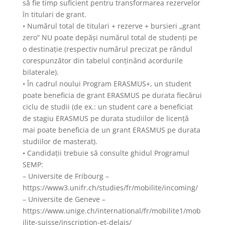
să fie timp suficient pentru transformarea rezervelor
în titulari de grant.
• Numărul total de titulari + rezerve + bursieri „grant
zero” NU poate depăși numărul total de studenți pe
o destinație (respectiv numărul precizat pe rândul
corespunzător din tabelul conținând acordurile
bilaterale).
• În cadrul noului Program ERASMUS+, un student
poate beneficia de grant ERASMUS pe durata fiecărui
ciclu de studii (de ex.: un student care a beneficiat
de stagiu ERASMUS pe durata studiilor de licență
mai poate beneficia de un grant ERASMUS pe durata
studiilor de masterat).
• Candidații trebuie să consulte ghidul Programul
SEMP:
– Universite de Fribourg –
https://www3.unifr.ch/studies/fr/mobilite/incoming/
– Universite de Geneve –
https://www.unige.ch/international/fr/mobilite1/mob
ilite-suisse/inscription-et-delais/