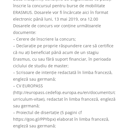
înscrie la concursul pentru burse de mobilitate
ERASMUS. Dosarele vor fi încărcate aici în format
electronic până luni, 13 mai 2019, ora 12.00
Dosarele de concurs vor conține următoarele
documente:
– Cerere de înscriere la concurs;
– Declarație pe proprie răspundere care să certifice
că nu ați beneficiat până acum de un stagiu
Erasmus, cu sau fără suport financiar, în perioada
ciclului de studiu de master;
– Scrisoare de intenţie redactată în limba franceză,
engleză sau germană;
– CV EUROPASS
(http://europass.cedefop.europa.eu/en/documents/c
urriculum-vitae), redactat în limba franceză, engleză
sau germană;
– Proiectul de disertație (5 pagini cf
https://goo.gl/PPYbpx) elaborat în limba franceză,
engleză sau germană;