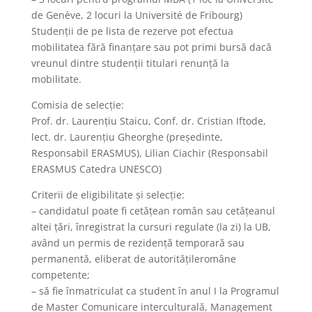
de Genève, 2 locuri la Université de Fribourg)
Studenţii de pe lista de rezerve pot efectua
mobilitatea fără finanțare sau pot primi bursă dacă
vreunul dintre studenţii titulari renunţă la
mobilitate.
Comisia de selecție:
Prof. dr. Laurențiu Staicu, Conf. dr. Cristian Iftode,
lect. dr. Laurențiu Gheorghe (președinte,
Responsabil ERASMUS), Lilian Ciachir (Responsabil
ERASMUS Catedra UNESCO)
Criterii de eligibilitate și selecție:
– candidatul poate fi cetățean român sau cetățeanul
altei țări, înregistrat la cursuri regulate (la zi) la UB,
având un permis de rezidență temporară sau
permanentă, eliberat de autoritățileromâne
competente;
– să fie înmatriculat ca student în anul I la Programul
de Master Comunicare interculturală, Management