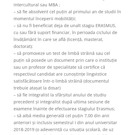
intercultural sau MBA ;
– să fie absolvent cel puțin al primului an de studii în
momentul începerii mobilității;
– să nu fi beneficiat deja de unalt stagiu ERASMUS,
cu sau fără suport financiar, în perioada ciclului de
învățământ în care se află (licență, masterat,
doctorat);
– să promoveze un test de limbă străină sau cel
puțin să posede un document prin care o instituție
sau un profesor de specialitate să certifice că
respectivul candidat are cunoștințe lingvistice
satisfăcătoare într-o limbă străină (documentul
trebuie atașat la dosar)
– să fie integralist la sfârșitul anului de studiu
precedent și integralist după ultima sesiune de
examene înainte de efectuarea stagiului Erasmus;
– să aibă media generală cel puțin 7,00 din anii
anteriori și inclusiv semestrul I din anul universitar
2018-2019 (o adeverință cu situația școlară, de uz